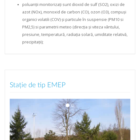
azot (NOx), monoxid de carbon (CO), ozon (O3), compuși
organici volatili (COV) și particule în suspensie (PM10 si
PM2,5) si parametrii meteo (direcția și viteza vântului,
presiune, temperatură, radiația solară, umiditate relativă,
precipitații);
Stație de tip EMEP