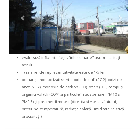
evaluează influența "așezărilor umane" asupra calitații
aerului;
raza ariei de reprezentativitate este de 1-5 km;
poluanții monitorizati sunt dioxid de sulf (SO2), oxizi de
azot (NOx), monoxid de carbon (CO), ozon (O3), compuși
organici volatili (COV) și particule în suspensie (PM10 si
PM2,5) și parametrii meteo (direcția și viteza vântului,
presiune, temperatură, radiația solară, umiditate relativă,
precipitații);