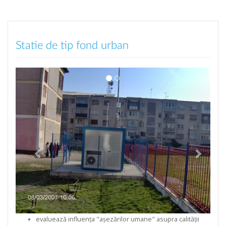
Statie de tip fond urban
evaluează influența "așezărilor umane" asupra calității
aerului;