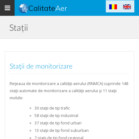
Toggle
Calitate
Aer
navigation
Stații
Staţii de monitorizare
Reţeaua de monitorizare a calităţii aerului (RNMCA) cuprinde 148
staţii automate de monitorizare a calităţii aerului şi 11 staţii
mobile:
30 staţii de tip trafic
58 staţii de tip industrial
37 staţii de tip fond urban
13 staţii de tip fond suburban
7 staţii de tip fond regional