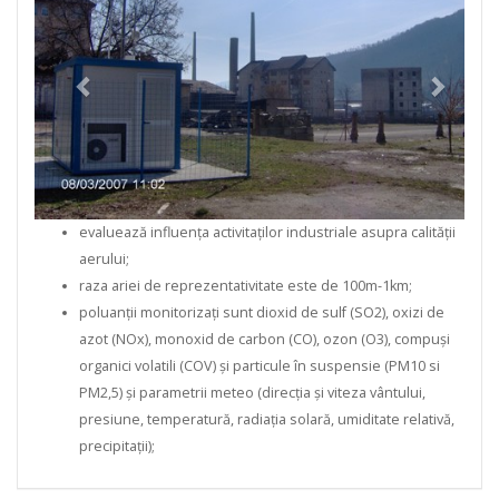
evaluează influența activitaților industriale asupra calității
aerului;
raza ariei de reprezentativitate este de 100m-1km;
poluanții monitorizați sunt dioxid de sulf (SO2), oxizi de
azot (NOx), monoxid de carbon (CO), ozon (O3), compuși
organici volatili (COV) și particule în suspensie (PM10 si
PM2,5) și parametrii meteo (direcția și viteza vântului,
presiune, temperatură, radiația solară, umiditate relativă,
precipitații);