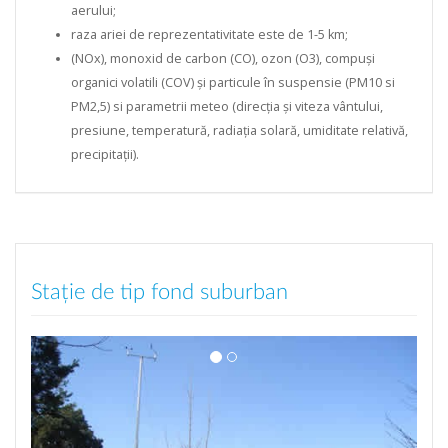
raza ariei de reprezentativitate este de 1-5 km;
(NOx), monoxid de carbon (CO), ozon (O3), compuși
organici volatili (COV) și particule în suspensie (PM10 si
PM2,5) si parametrii meteo (direcția și viteza vântului,
presiune, temperatură, radiația solară, umiditate relativă,
precipitații).
Stație de tip fond suburban