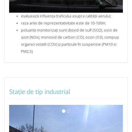
evaluează influența traficului asupra calității aerului;
raza ariei de reprezentativitate este de 10-100m;
poluanții monitorizați sunt dioxid de sulf (SO2), oxizi de
azot (NOx), monoxid de carbon (CO), ozon (O3), compuși
organici volatili (COV) și particule în suspensie (PM10 si
PM2,5);
Stație de tip industrial