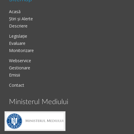
Acasă
Știri și Alerte
Descriere
Legislație
Evaluare
Monitorizare
Webservice
Gestionare
Emisii
Contact
Ministerul Mediului
Adresă:
Bd. Libertății nr. 12, Sect. 5, București,