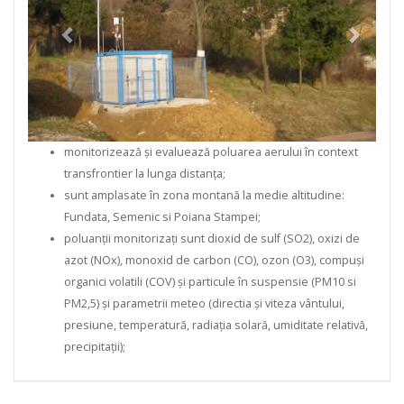
monitorizează și evaluează poluarea aerului în context
transfrontier la lunga distanța;
sunt amplasate în zona montană la medie altitudine:
Fundata, Semenic si Poiana Stampei;
poluanții monitorizați sunt dioxid de sulf (SO2), oxizi de
azot (NOx), monoxid de carbon (CO), ozon (O3), compuși
organici volatili (COV) și particule în suspensie (PM10 si
PM2,5) și parametrii meteo (directia și viteza vântului,
presiune, temperatură, radiația solară, umiditate relativă,
precipitații);