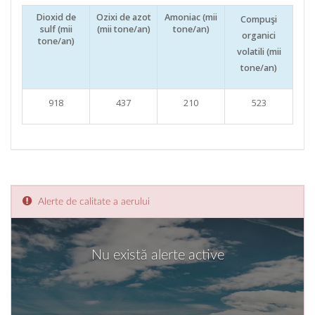
Dioxid de
Ozixi de azot
Amoniac (mii
Compuşi
sulf (mii
(mii tone/an)
tone/an)
organici
tone/an)
volatili (mii
tone/an)
918
437
210
523
Alerte de calitate a aerului
Nu există alerte active