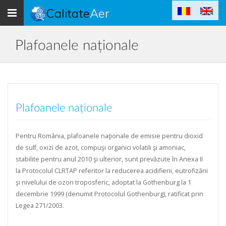
Toggle
Calitate
Aer
navigation
Plafoanele naționale
Plafoanele naționale
Pentru România, plafoanele naţionale de emisie pentru dioxid
de sulf, oxizi de azot, compuşi organici volatili şi amoniac,
stabilite pentru anul 2010 şi ulterior, sunt prevăzute în Anexa II
la Protocolul CLRTAP referitor la reducerea acidifierii, eutrofizării
şi nivelului de ozon troposferic, adoptat la Gothenburg la 1
decembrie 1999 (denumit Protocolul Gothenburg), ratificat prin
Legea 271/2003.