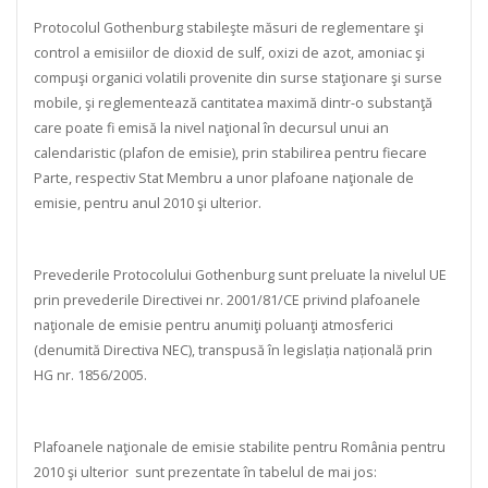
Protocolul Gothenburg stabileşte măsuri de reglementare şi
control a emisiilor de dioxid de sulf, oxizi de azot, amoniac şi
compuşi organici volatili provenite din surse staţionare şi surse
mobile, şi reglementează cantitatea maximă dintr-o substanţă
care poate fi emisă la nivel naţional în decursul unui an
calendaristic (plafon de emisie), prin stabilirea pentru fiecare
Parte, respectiv Stat Membru a unor plafoane naţionale de
emisie, pentru anul 2010 şi ulterior.
Prevederile Protocolului Gothenburg sunt preluate la nivelul UE
prin prevederile Directivei nr. 2001/81/CE privind plafoanele
naţionale de emisie pentru anumiţi poluanţi atmosferici
(denumită Directiva NEC), transpusă în legislația națională prin
HG nr. 1856/2005.
Plafoanele naţionale de emisie stabilite pentru România pentru
2010 şi ulterior sunt prezentate în tabelul de mai jos: