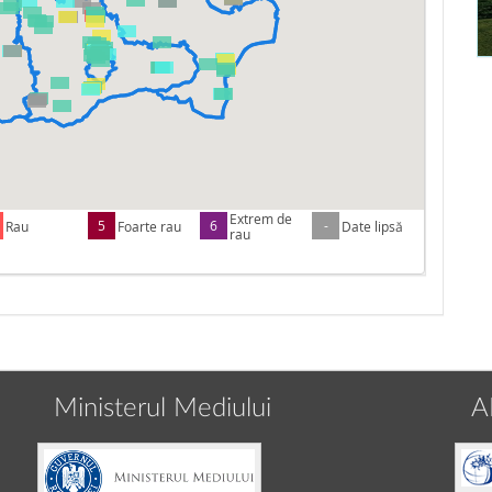
Extrem de
5
6
-
Rau
Foarte rau
Date lipsă
rau
Ministerul Mediului
A