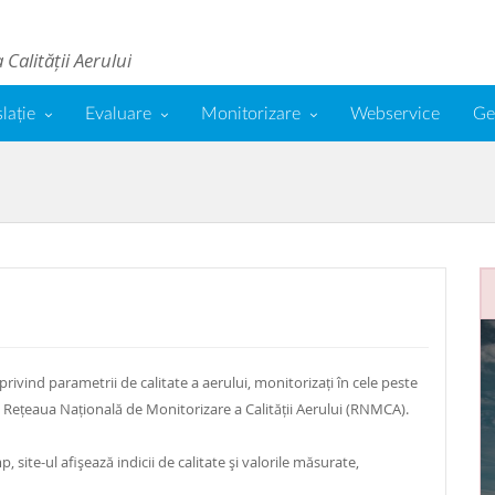
Calității Aerului
slație
Evaluare
Monitorizare
Webservice
Ge
 privind parametrii de calitate a aerului, monitorizați în cele peste
c Rețeaua Națională de Monitorizare a Calității Aerului (RNMCA).
 site-ul afişează indicii de calitate şi valorile măsurate,