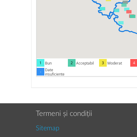
1
2
3
4
Bun
Acceptabil
Moderat
Date
-
insuficiente
Termeni și condiții
Sitemap