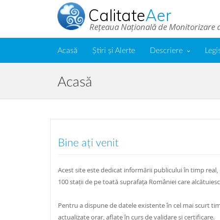
Calitate
Aer
Rețeaua Națională de Monitorizare a 
Acasă
Știri și Alerte
Descriere
Legi
Acasă
Bine ați venit
Acest site este dedicat informării publicului în timp real,
100 stații de pe toată suprafața României care alcătuies
Pentru a dispune de datele existente în cel mai scurt timp,
actualizate orar, aflate în curs de validare și certificare.