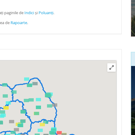
ți paginile de
Indici
și
Poluanți
.
unea de
Rapoarte
.
