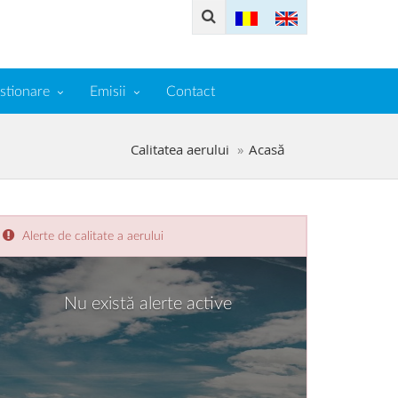
stionare
Emisii
Contact
Calitatea aerului
Acasă
Alerte de calitate a aerului
Nu există alerte active