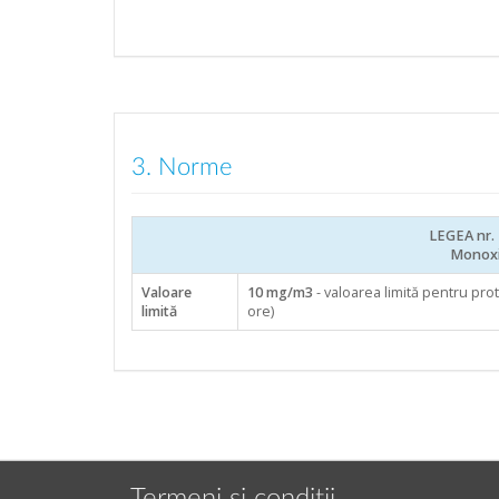
3. Norme
LEGEA nr. 
Monoxi
Valoare
10 mg/m3
- valoarea limită pentru pro
limită
ore)