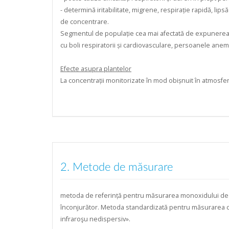
- determină iritabilitate, migrene, respirație rapidă, li
de concentrare.
Segmentul de populație cea mai afectată de expunerea l
cu boli respiratorii și cardiovasculare, persoanele anemi
Efecte asupra plantelor
La concentrații monitorizate în mod obișnuit în atmosfe
2. Metode de măsurare
metoda de referință pentru măsurarea monoxidului de 
înconjurător. Metoda standardizată pentru măsurarea 
infraroşu nedispersiv».