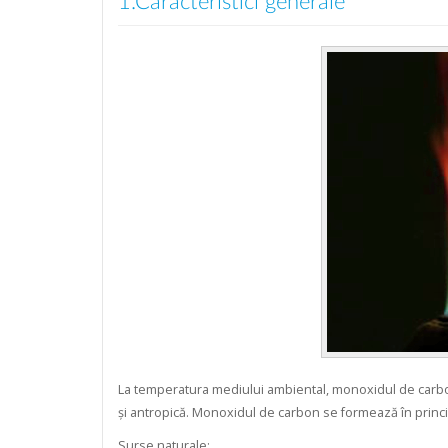
1.Caracteristici generale
La temperatura mediului ambiental, monoxidul de carbon 
și antropică. Monoxidul de carbon se formează în princip
Surse naturale: