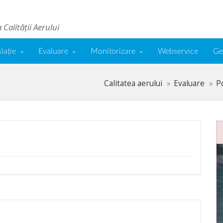
Calității Aerului
slație
Evaluare
Monitorizare
Webservice
Ge
Calitatea aerului
Evaluare
P