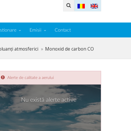
stionare
Emisii
Contact
oluanți atmosferici
Monoxid de carbon CO
Alerte de calitate a aerului
Nu există alerte active