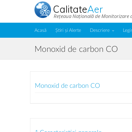
Calitate
Aer
Rețeaua Națională de Monitorizare a 
Acasă
Știri și Alerte
Descriere
Legi
Monoxid de carbon CO
Monoxid de carbon CO