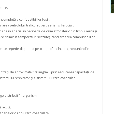
trice.
ncompletă a combustibililor fosili.
area petrolului, traficul rutier , aerian şi feroviar.
os în special în perioada de calm atmosferic din timpul iernii și
dere chimic la temperaturi scăzute), când arderea combustibililor
arte repede dispersat pe o suprafața întinsa, nepunând în
ncentrații de aproximativ 100 mg/m3) prin reducerea capacitații de
stemului respirator și a sistemului cardiovascular.
ge distribuit în organism;
ă acută;
ersoanelor cu boli cardiovasculare;