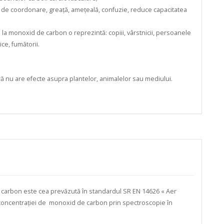
psă de coordonare, greață, amețeală, confuzie, reduce capacitatea
a monoxid de carbon o reprezintă: copiii, vârstnicii, persoanele
ce, fumătorii.
ră nu are efecte asupra plantelor, animalelor sau mediului.
carbon este cea prevăzută în standardul SR EN 14626 « Aer
concentrației de monoxid de carbon prin spectroscopie în