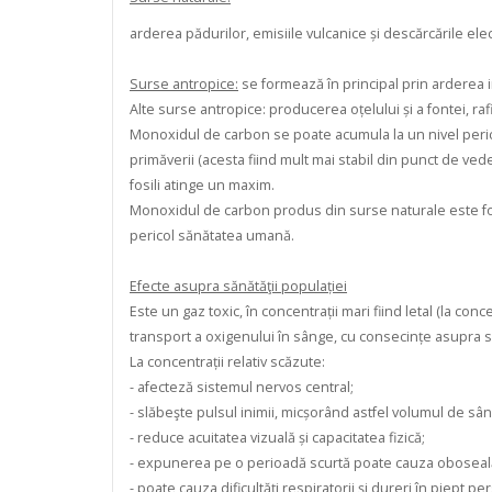
arderea pădurilor, emisiile vulcanice și descărcările elec
Surse antropice:
se formează în principal prin arderea i
Alte surse antropice: producerea oțelului și a fontei, rafin
Monoxidul de carbon se poate acumula la un nivel pericul
primăverii (acesta fiind mult mai stabil din punct de ve
fosili atinge un maxim.
Monoxidul de carbon produs din surse naturale este fo
pericol sănătatea umană.
Efecte asupra sănătăţii populației
Este un gaz toxic, în concentrații mari fiind letal (la co
transport a oxigenului în sânge, cu consecințe asupra si
La concentrații relativ scăzute:
- afecteză sistemul nervos central;
- slăbeşte pulsul inimii, micșorând astfel volumul de sân
- reduce acuitatea vizuală și capacitatea fizică;
- expunerea pe o perioadă scurtă poate cauza oboseal
- poate cauza dificultăți respiratorii și dureri în piept p