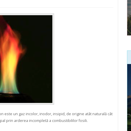
este un gaz incolor, inodor, insipid, de origine atât naturală cât
al prin arderea incompletă a combustibililor fosili.